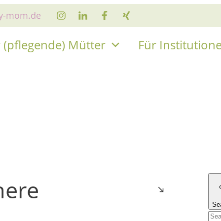
sy-mom.de
 (pflegende) Mütter
Für Institution
 here
Se